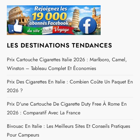
t
i
o
n
LES DESTINATIONS TENDANCES
d
Prix Cartouche Cigarettes Italie 2026 : Marlboro, Camel,
Winston – Tableau Complet Et Économies
e
Prix Des Cigarettes En Italie : Combien Coûte Un Paquet En
l
2026 ?
’
Prix D'une Cartouche De Cigarette Duty Free À Rome En
2026 : Comparatif Avec La France
a
Bivouac En Italie : Les Meilleurs Sites Et Conseils Pratiques
r
Pour Campeurs