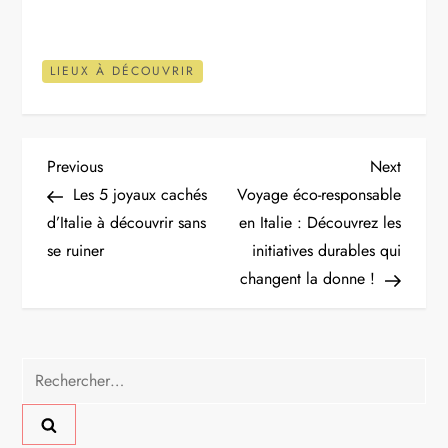
LIEUX À DÉCOUVRIR
N
Previous
Next
Previous
Next
Post
Post
Les 5 joyaux cachés
Voyage éco-responsable
a
d’Italie à découvrir sans
en Italie : Découvrez les
se ruiner
initiatives durables qui
v
changent la donne !
i
g
Rechercher :
a