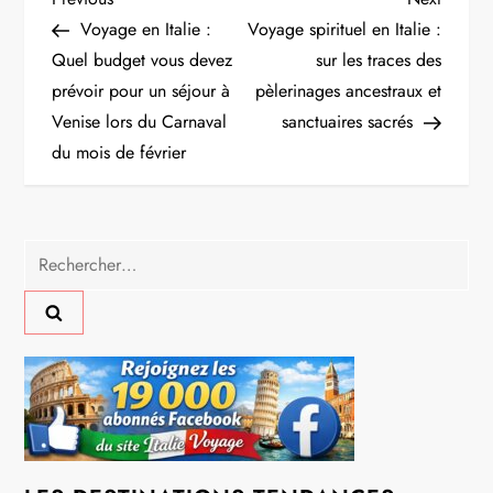
N
Post
Post
Voyage en Italie :
Voyage spirituel en Italie :
a
Quel budget vous devez
sur les traces des
prévoir pour un séjour à
pèlerinages ancestraux et
v
Venise lors du Carnaval
sanctuaires sacrés
i
du mois de février
g
a
Rechercher :
t
i
o
n