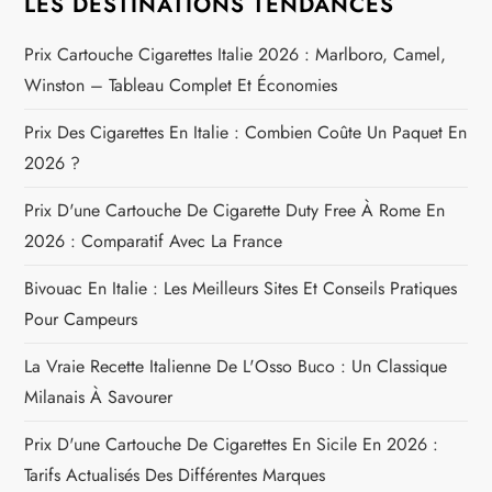
LES DESTINATIONS TENDANCES
d
Prix Cartouche Cigarettes Italie 2026 : Marlboro, Camel,
e
Winston – Tableau Complet Et Économies
l
Prix Des Cigarettes En Italie : Combien Coûte Un Paquet En
2026 ?
’
Prix D'une Cartouche De Cigarette Duty Free À Rome En
a
2026 : Comparatif Avec La France
r
Bivouac En Italie : Les Meilleurs Sites Et Conseils Pratiques
Pour Campeurs
t
La Vraie Recette Italienne De L'Osso Buco : Un Classique
i
Milanais À Savourer
c
Prix D'une Cartouche De Cigarettes En Sicile En 2026 :
Tarifs Actualisés Des Différentes Marques