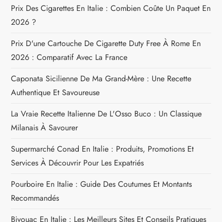
l
Prix Des Cigarettes En Italie : Combien Coûte Un Paquet En
2026 ?
’
Prix D'une Cartouche De Cigarette Duty Free À Rome En
a
2026 : Comparatif Avec La France
r
Caponata Sicilienne De Ma Grand-Mère : Une Recette
Authentique Et Savoureuse
t
La Vraie Recette Italienne De L'Osso Buco : Un Classique
i
Milanais À Savourer
c
Supermarché Conad En Italie : Produits, Promotions Et
Services À Découvrir Pour Les Expatriés
l
Pourboire En Italie : Guide Des Coutumes Et Montants
e
Recommandés
Bivouac En Italie : Les Meilleurs Sites Et Conseils Pratiques