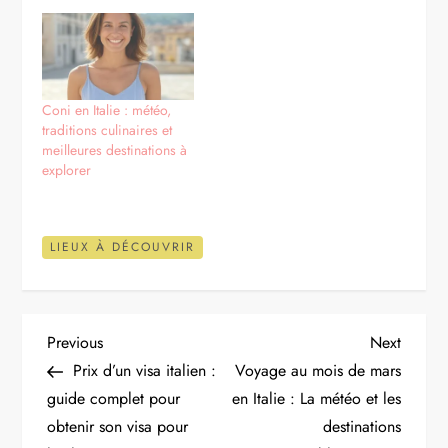
Coni en Italie : météo,
traditions culinaires et
meilleures destinations à
explorer
LIEUX À DÉCOUVRIR
N
Previous
Next
Previous
Next
Post
Post
Prix d’un visa italien :
Voyage au mois de mars
a
guide complet pour
en Italie : La météo et les
obtenir son visa pour
destinations
v