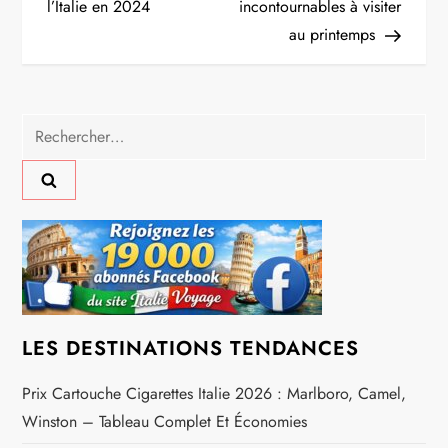
l’Italie en 2024
incontournables à visiter
i
au printemps
g
a
Rechercher :
t
i
o
n
LES DESTINATIONS TENDANCES
d
Prix Cartouche Cigarettes Italie 2026 : Marlboro, Camel,
e
Winston – Tableau Complet Et Économies