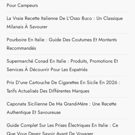
r
Pour Campeurs
t
La Vraie Recette Italienne De L'Osso Buco : Un Classique
Milanais À Savourer
i
Pourboire En Italie : Guide Des Coutumes Et Montants
c
Recommandés
l
Supermarché Conad En Italie : Produits, Promotions Et
Services À Découvrir Pour Les Expatriés
e
Prix D'une Cartouche De Cigarettes En Sicile En 2026 :
Tarifs Actualisés Des Différentes Marques
Caponata Sicilienne De Ma Grand-Mère : Une Recette
Authentique Et Savoureuse
Guide Complet Sur Les Prises Électriques En Italie : Ce
Que Vous Devez Savoir Avant De Voyager