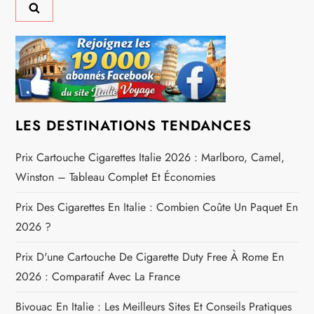
t
i
o
n
LES DESTINATIONS TENDANCES
d
Prix Cartouche Cigarettes Italie 2026 : Marlboro, Camel,
Winston – Tableau Complet Et Économies
e
Prix Des Cigarettes En Italie : Combien Coûte Un Paquet En
l
2026 ?
’
Prix D'une Cartouche De Cigarette Duty Free À Rome En
2026 : Comparatif Avec La France
a
Bivouac En Italie : Les Meilleurs Sites Et Conseils Pratiques