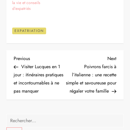
la vie et conseils
d’expatriés
EXPATRIATION
N
Previous
Next
Previous
Next
Post
Post
Visiter Lucques en 1
Poivrons farcis à
a
jour : itinéraires pratiques
l’italienne : une recette
et incontournables à ne
simple et savoureuse pour
v
pas manquer
régaler votre famille
i
g
Rechercher :
a