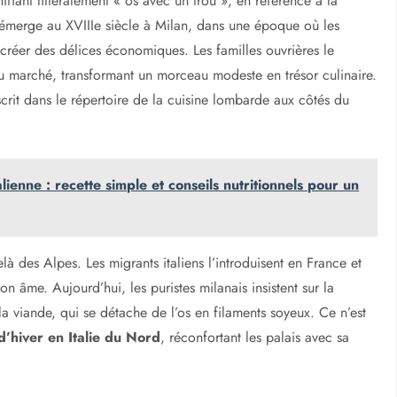
fiant littéralement « os avec un trou », en référence à la
at émerge au XVIIIe siècle à Milan, dans une époque où les
 créer des délices économiques. Les familles ouvrières le
u marché, transformant un morceau modeste en trésor culinaire.
crit dans le répertoire de la cuisine lombarde aux côtés du
alienne : recette simple et conseils nutritionnels pour un
à des Alpes. Les migrants italiens l’introduisent en France et
on âme. Aujourd’hui, les puristes milanais insistent sur la
la viande, qui se détache de l’os en filaments soyeux. Ce n’est
’hiver en Italie du Nord
, réconfortant les palais avec sa