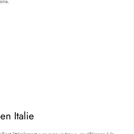
oria.
en Italie