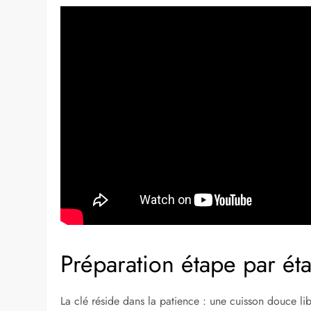
Préparation étape par ét
La clé réside dans la patience : une cuisson douce li