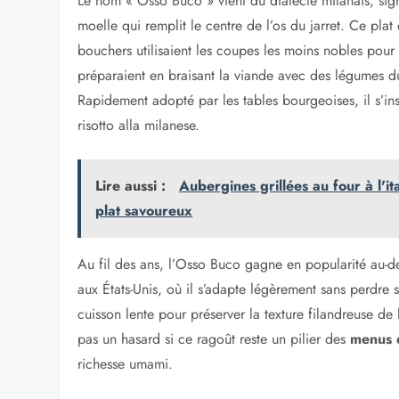
Le nom « Osso Buco » vient du dialecte milanais, signi
moelle qui remplit le centre de l’os du jarret. Ce pl
bouchers utilisaient les coupes les moins nobles pour
préparaient en braisant la viande avec des légumes d
Rapidement adopté par les tables bourgeoises, il s’ins
risotto alla milanese.
Lire aussi :
Aubergines grillées au four à l'it
plat savoureux
Au fil des ans, l’Osso Buco gagne en popularité au-del
aux États-Unis, où il s’adapte légèrement sans perdre s
cuisson lente pour préserver la texture filandreuse de 
pas un hasard si ce ragoût reste un pilier des
menus d
richesse umami.