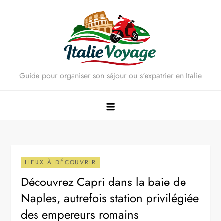
Skip
to
content
Guide pour organiser son séjour ou s'expatrier en Italie
LIEUX À DÉCOUVRIR
Découvrez Capri dans la baie de
Naples, autrefois station privilégiée
des empereurs romains