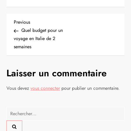
N
Previous
Previous
Post
Quel budget pour un
a
voyage en Italie de 2
semaines
v
i
Laisser un commentaire
g
Vous devez
vous connecter
pour publier un commentaire.
a
t
Rechercher :
i