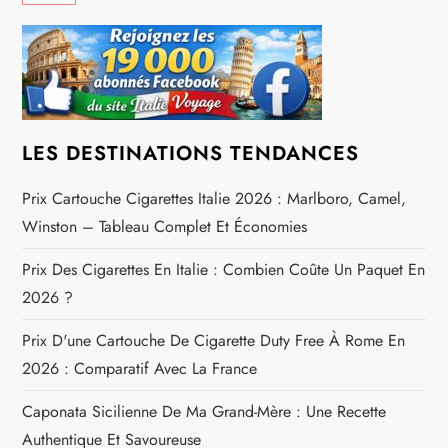
o
n
d
e
LES DESTINATIONS TENDANCES
l
Prix Cartouche Cigarettes Italie 2026 : Marlboro, Camel,
Winston – Tableau Complet Et Économies
’
Prix Des Cigarettes En Italie : Combien Coûte Un Paquet En
a
2026 ?
r
Prix D'une Cartouche De Cigarette Duty Free À Rome En
2026 : Comparatif Avec La France
t
Caponata Sicilienne De Ma Grand-Mère : Une Recette
i
Authentique Et Savoureuse