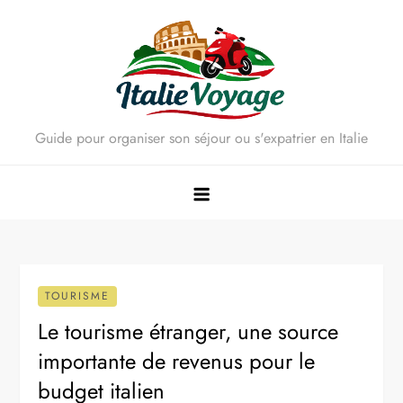
Skip
to
content
Guide pour organiser son séjour ou s'expatrier en Italie
TOURISME
Le tourisme étranger, une source
importante de revenus pour le
budget italien