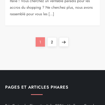
Italie ! Vous cherchez un véritable paradis pour les
accros du shopping ? Ne cherchez plus, nous avons
rassemblé pour vous les […]
P
Page
Page
Next
1
2
a
page
g
i
n
PAGES ET ARTICLES PHARES
a