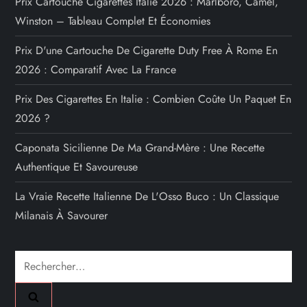
t
Prix Cartouche Cigarettes Italie 2026 : Marlboro, Camel,
Winston – Tableau Complet Et Économies
i
Prix D'une Cartouche De Cigarette Duty Free À Rome En
o
2026 : Comparatif Avec La France
n
Prix Des Cigarettes En Italie : Combien Coûte Un Paquet En
2026 ?
d
Caponata Sicilienne De Ma Grand-Mère : Une Recette
e
Authentique Et Savoureuse
s
La Vraie Recette Italienne De L'Osso Buco : Un Classique
Milanais À Savourer
p
u
Rechercher :
b