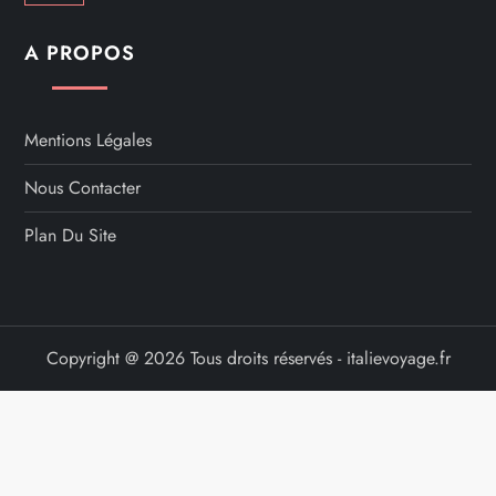
l
A PROPOS
i
c
Mentions Légales
a
Nous Contacter
Plan Du Site
t
i
o
Copyright @ 2026 Tous droits réservés - italievoyage.fr
n
s