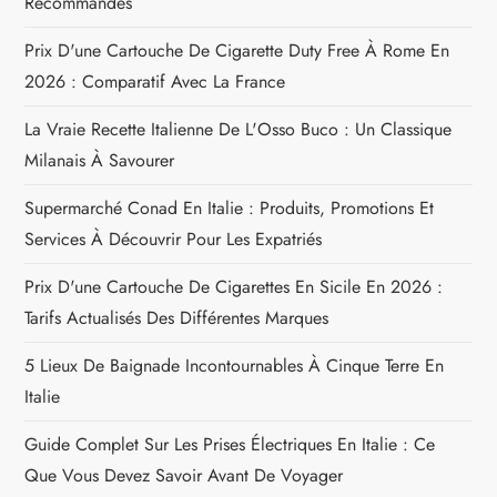
Recommandés
t
Prix D'une Cartouche De Cigarette Duty Free À Rome En
i
2026 : Comparatif Avec La France
c
La Vraie Recette Italienne De L'Osso Buco : Un Classique
Milanais À Savourer
l
Supermarché Conad En Italie : Produits, Promotions Et
e
Services À Découvrir Pour Les Expatriés
Prix D'une Cartouche De Cigarettes En Sicile En 2026 :
Tarifs Actualisés Des Différentes Marques
5 Lieux De Baignade Incontournables À Cinque Terre En
Italie
Guide Complet Sur Les Prises Électriques En Italie : Ce
Que Vous Devez Savoir Avant De Voyager