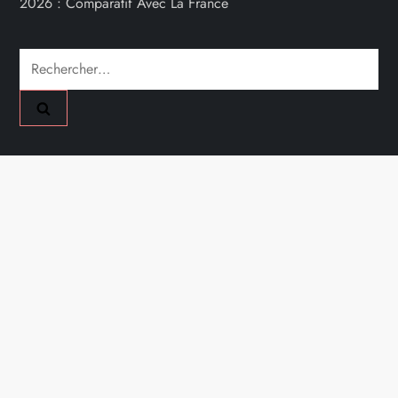
2026 : Comparatif Avec La France
Rechercher :
A PROPOS
Mentions Légales
Nous Contacter
Plan Du Site