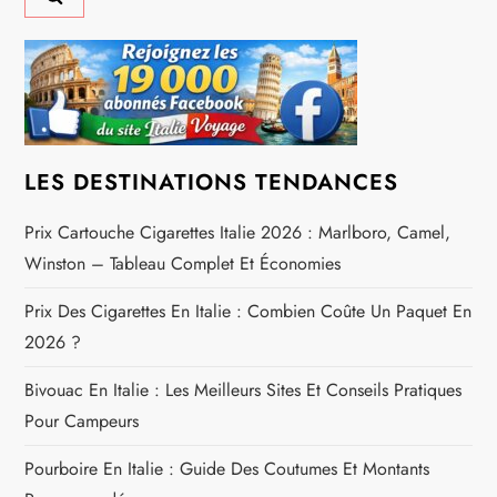
t
i
o
n
LES DESTINATIONS TENDANCES
d
Prix Cartouche Cigarettes Italie 2026 : Marlboro, Camel,
e
Winston – Tableau Complet Et Économies
l
Prix Des Cigarettes En Italie : Combien Coûte Un Paquet En
2026 ?
’
Bivouac En Italie : Les Meilleurs Sites Et Conseils Pratiques
a
Pour Campeurs
r
Pourboire En Italie : Guide Des Coutumes Et Montants