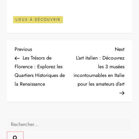
LIEUX À DÉCOUVRIR
N
Previous
Next
Previous
Next
Post
Post
Les Trésors de
L’art italien : Découvrez
a
Florence : Explorez les
les 3 musées
Quartiers Historiques de
incontournables en Italie
v
la Renaissance
pour les amateurs d’art
i
g
a
Rechercher :