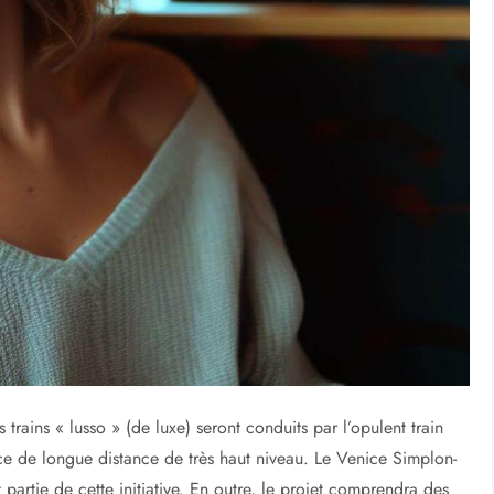
trains « lusso » (de luxe) seront conduits par l’opulent train
e de longue distance de très haut niveau. Le Venice Simplon-
artie de cette initiative. En outre, le projet comprendra des