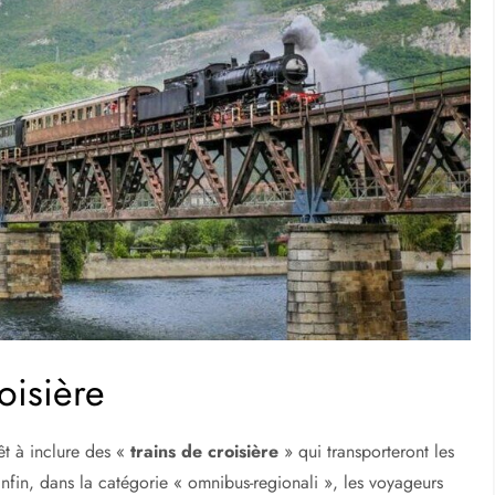
oisière
êt à inclure des «
trains de croisière
» qui transporteront les
 Enfin, dans la catégorie « omnibus-regionali », les voyageurs