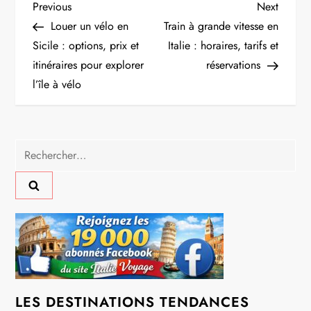
N
Previous
Next
Previous
Next
Post
Post
Louer un vélo en
Train à grande vitesse en
a
Sicile : options, prix et
Italie : horaires, tarifs et
itinéraires pour explorer
réservations
v
l’île à vélo
i
g
Rechercher :
a
t
i
o
n
LES DESTINATIONS TENDANCES