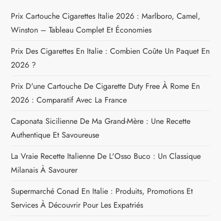
d
Prix Cartouche Cigarettes Italie 2026 : Marlboro, Camel,
Winston – Tableau Complet Et Économies
e
Prix Des Cigarettes En Italie : Combien Coûte Un Paquet En
l
2026 ?
’
Prix D'une Cartouche De Cigarette Duty Free À Rome En
2026 : Comparatif Avec La France
a
Caponata Sicilienne De Ma Grand-Mère : Une Recette
r
Authentique Et Savoureuse
t
La Vraie Recette Italienne De L'Osso Buco : Un Classique
Milanais À Savourer
i
Supermarché Conad En Italie : Produits, Promotions Et
c
Services À Découvrir Pour Les Expatriés