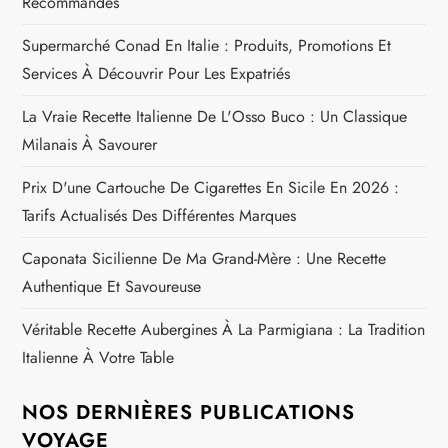
Recommandés
i
Supermarché Conad En Italie : Produits, Promotions Et
c
Services À Découvrir Pour Les Expatriés
l
La Vraie Recette Italienne De L'Osso Buco : Un Classique
Milanais À Savourer
e
Prix D'une Cartouche De Cigarettes En Sicile En 2026 :
Tarifs Actualisés Des Différentes Marques
Caponata Sicilienne De Ma Grand-Mère : Une Recette
Authentique Et Savoureuse
Véritable Recette Aubergines À La Parmigiana : La Tradition
Italienne À Votre Table
NOS DERNIÈRES PUBLICATIONS
VOYAGE