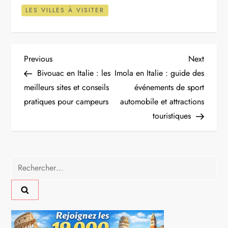
LES VILLES À VISITER
N
Previous
Next
Previous
Next
Post
Post
Bivouac en Italie : les
Imola en Italie : guide des
a
meilleurs sites et conseils
événements de sport
pratiques pour campeurs
automobile et attractions
v
touristiques
i
g
Rechercher :
a
t