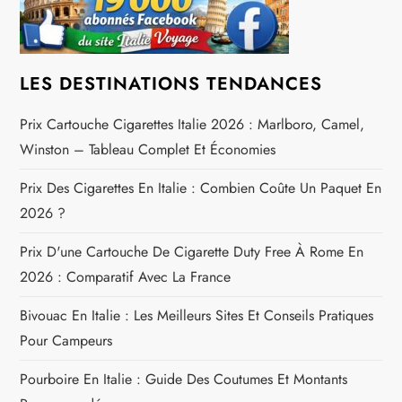
i
o
n
LES DESTINATIONS TENDANCES
d
Prix Cartouche Cigarettes Italie 2026 : Marlboro, Camel,
Winston – Tableau Complet Et Économies
e
Prix Des Cigarettes En Italie : Combien Coûte Un Paquet En
l
2026 ?
’
Prix D'une Cartouche De Cigarette Duty Free À Rome En
2026 : Comparatif Avec La France
a
Bivouac En Italie : Les Meilleurs Sites Et Conseils Pratiques
r
Pour Campeurs
t
Pourboire En Italie : Guide Des Coutumes Et Montants