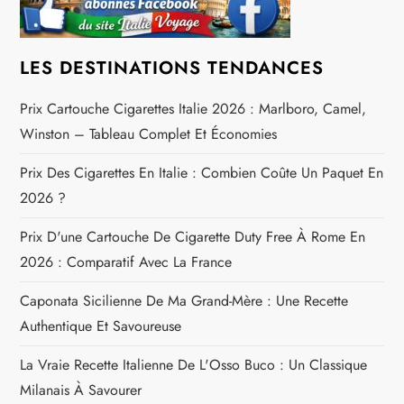
o
n
LES DESTINATIONS TENDANCES
d
Prix Cartouche Cigarettes Italie 2026 : Marlboro, Camel,
Winston – Tableau Complet Et Économies
e
Prix Des Cigarettes En Italie : Combien Coûte Un Paquet En
l
2026 ?
’
Prix D'une Cartouche De Cigarette Duty Free À Rome En
2026 : Comparatif Avec La France
a
Caponata Sicilienne De Ma Grand-Mère : Une Recette
r
Authentique Et Savoureuse
t
La Vraie Recette Italienne De L'Osso Buco : Un Classique
Milanais À Savourer