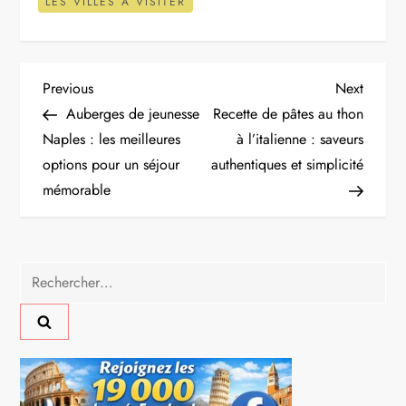
LES VILLES À VISITER
N
Previous
Next
Previous
Next
Post
Post
Auberges de jeunesse
Recette de pâtes au thon
a
Naples : les meilleures
à l’italienne : saveurs
options pour un séjour
authentiques et simplicité
v
mémorable
i
g
Rechercher :
a
t
i