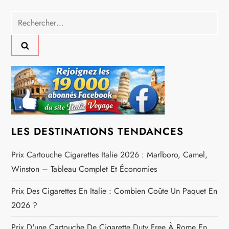
i
Rechercher :
g
a
t
i
o
LES DESTINATIONS TENDANCES
n
Prix Cartouche Cigarettes Italie 2026 : Marlboro, Camel,
d
Winston – Tableau Complet Et Économies
e
Prix Des Cigarettes En Italie : Combien Coûte Un Paquet En
2026 ?
l
Prix D'une Cartouche De Cigarette Duty Free À Rome En