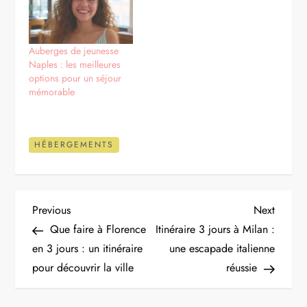
Auberges de jeunesse
Naples : les meilleures
options pour un séjour
mémorable
HÉBERGEMENTS
N
Previous
Next
Previous
Next
Post
Post
Que faire à Florence
Itinéraire 3 jours à Milan :
a
en 3 jours : un itinéraire
une escapade italienne
pour découvrir la ville
réussie
v