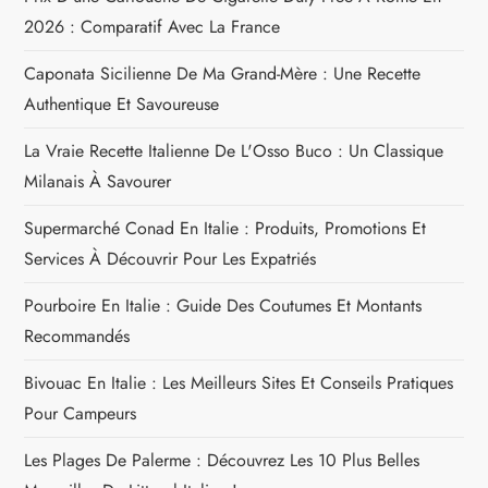
’
2026 : Comparatif Avec La France
a
Caponata Sicilienne De Ma Grand-Mère : Une Recette
Authentique Et Savoureuse
r
La Vraie Recette Italienne De L'Osso Buco : Un Classique
t
Milanais À Savourer
i
Supermarché Conad En Italie : Produits, Promotions Et
Services À Découvrir Pour Les Expatriés
c
Pourboire En Italie : Guide Des Coutumes Et Montants
l
Recommandés
e
Bivouac En Italie : Les Meilleurs Sites Et Conseils Pratiques
Pour Campeurs
Les Plages De Palerme : Découvrez Les 10 Plus Belles