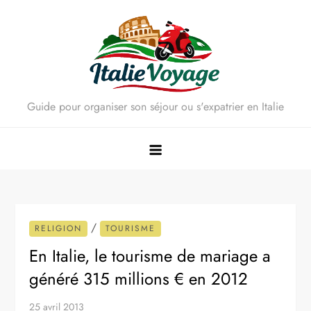
Skip
to
content
Guide pour organiser son séjour ou s'expatrier en Italie
/
RELIGION
TOURISME
En Italie, le tourisme de mariage a
généré 315 millions € en 2012
25 avril 2013