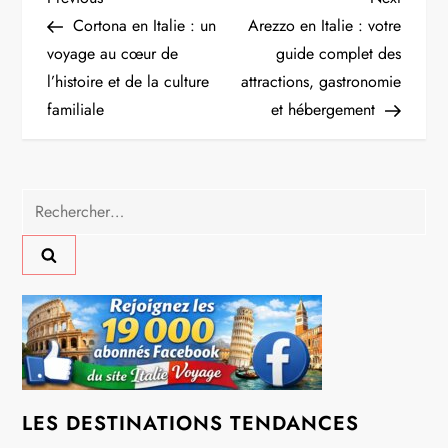
N
Post
Post
Cortona en Italie : un
Arezzo en Italie : votre
a
voyage au cœur de
guide complet des
l’histoire et de la culture
attractions, gastronomie
v
familiale
et hébergement
i
g
Rechercher :
a
t
i
o
n
LES DESTINATIONS TENDANCES