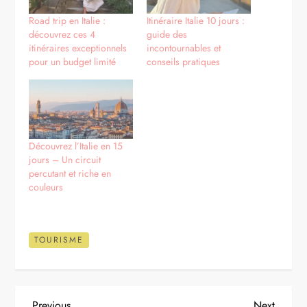
Road trip en Italie :
Itinéraire Italie 10 jours :
découvrez ces 4
guide des
itinéraires exceptionnels
incontournables et
pour un budget limité
conseils pratiques
Découvrez l’Italie en 15
jours – Un circuit
percutant et riche en
couleurs
TOURISME
Previous
Next
Previous
Next