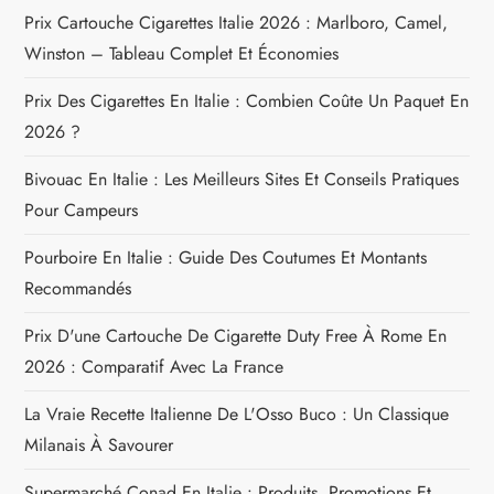
d
Prix Cartouche Cigarettes Italie 2026 : Marlboro, Camel,
Winston – Tableau Complet Et Économies
e
Prix Des Cigarettes En Italie : Combien Coûte Un Paquet En
l
2026 ?
’
Bivouac En Italie : Les Meilleurs Sites Et Conseils Pratiques
Pour Campeurs
a
Pourboire En Italie : Guide Des Coutumes Et Montants
r
Recommandés
t
Prix D'une Cartouche De Cigarette Duty Free À Rome En
2026 : Comparatif Avec La France
i
La Vraie Recette Italienne De L'Osso Buco : Un Classique
c
Milanais À Savourer
Supermarché Conad En Italie : Produits, Promotions Et