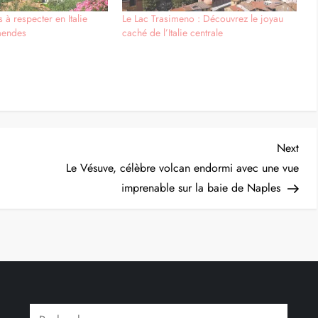
s à respecter en Italie
Le Lac Trasimeno : Découvrez le joyau
mendes
caché de l’Italie centrale
Nex
Next
Post
Le Vésuve, célèbre volcan endormi avec une vue
imprenable sur la baie de Naples
Rechercher :