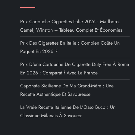
a
t
Prix Cartouche Cigarettes Italie 2026 : Marlboro,
i
Camel, Winston – Tableau Complet Et Économies
o
Prix Des Cigarettes En Italie : Combien Coûte Un
Paquet En 2026 ?
n
Prix D'une Cartouche De Cigarette Duty Free À Rome
d
En 2026 : Comparatif Avec La France
e
Caponata Sicilienne De Ma Grand-Mère : Une
Recette Authentique Et Savoureuse
l
La Vraie Recette Italienne De L'Osso Buco : Un
’
Classique Milanais À Savourer
a