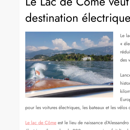
Le Lac de Côme veut 
destination électriqu
Le l
« éle
rédui
des v
Lancé
histo
kilom
Euro
pour les voitures électriques, les bateaux et les vélos 
Le lac de Côme
est le lieu de naissance d’Alessandro 