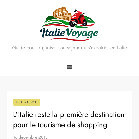
Skip
to
content
Guide pour organiser son séjour ou s'expatrier en Italie
TOURISME
L’Italie reste la première destination
pour le tourisme de shopping
16 décembre 2013